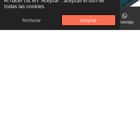
Al hacer clic en "Aceptar", aceptas el uso de
todas las cookies.
Rechazar
Aceptar
Correo electrónico
Teléfono
Mapa
Instagram
WhatsApp
Tarifes preus pvp
Compra Fàcil i amb Facilitats