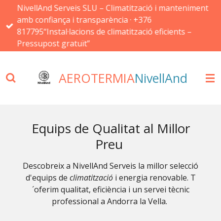
NivellAnd Serveis SLU – Climatització i manteniment
Ir
amb confiança i transparència · +376
al
817795“Instal·lacions de climatització eficients –
contenido
Pressupost gratuït”
principal
AEROTERMIA
NivellAnd
Equips de Qualitat al Millor
Preu
Descobreix a NivellAnd Serveis la millor selecció
d'equips de
climatització
i energia renovable. T
´oferim qualitat, eficiència i un servei tècnic
professional a Andorra la Vella.